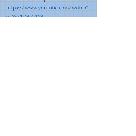
https://www.youtube.com/watch?
v=YrVlrMxVJX4
La finition après le coulis de la
petite mosaïque:
https://www.youtube.com/watch?
v=kEmeQp2DF
M8
Entrevue :
https://www.youtube.com/watch?
v=u9cqOxnW9-0